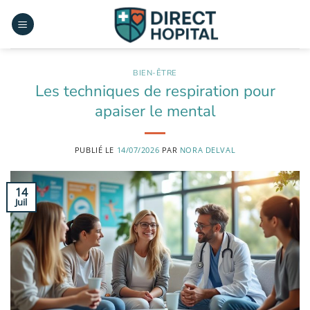
Passer
au
contenu
BIEN-ÊTRE
Les techniques de respiration pour
apaiser le mental
PUBLIÉ LE
14/07/2026
PAR
NORA DELVAL
14
Juil