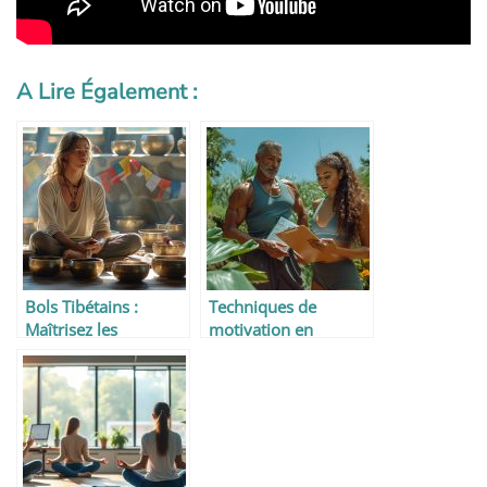
A Lire Également :
Bols Tibétains :
Techniques de
Maîtrisez les
motivation en
Techniques de Base
coaching pour une
pour une Méditation
perte de poids
et Relaxation
efficace
Réussies