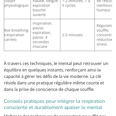
Soupir
nasale, longue
1-2 minutes, 1 à
de l’excitat
physiologique
expiration
5 cycles
meilleure
bouche
humeur
ouverte
Inspiration,
Régulation
pause,
Box breathing
souffle,
expiration,
(respiration
2-5 minutes
concentrat
pause, 4
carrée)
réduction 
secondes
stress
chacune
À travers ces techniques, le mental peut retrouver un
équilibre en quelques instants, renforçant ainsi la
capacité à gérer les défis de la vie moderne. La clé
réside dans une pratique régulière même courte et
dans la prise de conscience de chaque souffle.
Conseils pratiques pour intégrer la respiration
consciente et durablement apaiser le mental