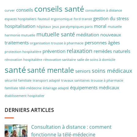
conseils santé
conseils
curver
consultation à distance
gestion du stress
espaces hospitaliers
fauteuil ergonomique
ford transit
hospitalisation
moral
hôpitaux
jeux paralympiques paris
mutuelle
mutuelle santé
méditation
nouveaux
harmonie mutuelle
traitements
personnes âgées
organisation trousse à pharmacie
relaxation
prévention
remèdes naturels
protection hospitalière
rénovation hospitalière
rénovation sanitaire
salle de soins à domicile
santé
santé mentale
soins médicaux
seniors
sécurité familiale
transport adapté
travaux sanitaires
trousse à pharmacie
équipements médicaux
familiale
télé-médecine
éclairage adapté
établissement hospitalier
DERNIERS ARTICLES
Consultation à distance : comment
fonctionne la télé-médecine