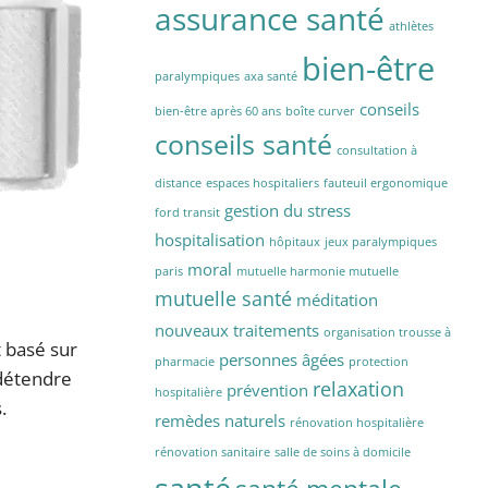
assurance santé
athlètes
bien-être
paralympiques
axa santé
conseils
bien-être après 60 ans
boîte curver
conseils santé
consultation à
distance
espaces hospitaliers
fauteuil ergonomique
gestion du stress
ford transit
hospitalisation
hôpitaux
jeux paralympiques
moral
paris
mutuelle harmonie mutuelle
mutuelle santé
méditation
nouveaux traitements
organisation trousse à
 basé sur
personnes âgées
pharmacie
protection
 détendre
relaxation
prévention
hospitalière
.
remèdes naturels
rénovation hospitalière
rénovation sanitaire
salle de soins à domicile
santé