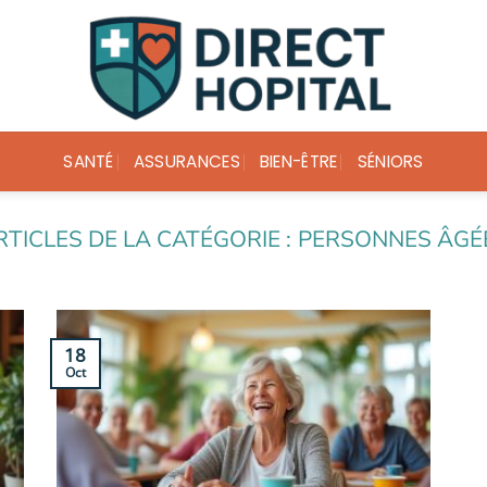
SANTÉ
ASSURANCES
BIEN-ÊTRE
SÉNIORS
PERSONNES ÂGÉ
18
Oct