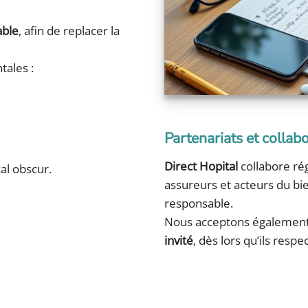
able
, afin de replacer la
tales :
Partenariats et collab
Direct Hopital
collabore rég
al obscur.
assureurs et acteurs du bi
responsable.
Nous acceptons également
invité
, dès lors qu’ils resp