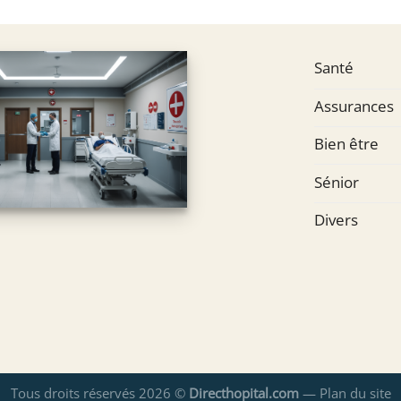
Santé
Assurances
Bien être
Sénior
Divers
Tous droits réservés 2026 ©
Directhopital.com
—
Plan du site