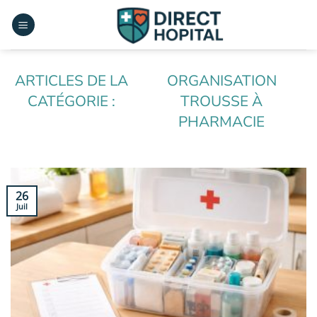
Passer
au
contenu
ORGANISATION
TROUSSE À
PHARMACIE
26
Juil