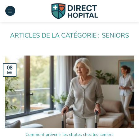
Passer
au
contenu
SENIORS
08
Jan
Comment prévenir les chutes chez les seniors