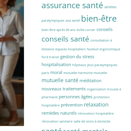
assurance santé
athlètes
bien-être
paralympiques
axa santé
conseils
bien-être après 60 ans
boîte curver
conseils santé
consultation à
distance
espaces hospitaliers
fauteuil ergonomique
gestion du stress
ford transit
hospitalisation
hôpitaux
jeux paralympiques
moral
paris
mutuelle harmonie mutuelle
mutuelle santé
méditation
nouveaux traitements
organisation trousse à
personnes âgées
pharmacie
protection
relaxation
prévention
hospitalière
remèdes naturels
rénovation hospitalière
rénovation sanitaire
salle de soins à domicile
santé