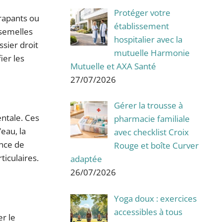
Protéger votre
érapants ou
établissement
 semelles
hospitalier avec la
ssier droit
mutuelle Harmonie
ier les
Mutuelle et AXA Santé
27/07/2026
Gérer la trousse à
entale. Ces
pharmacie familiale
eau, la
avec checklist Croix
ence de
Rouge et boîte Curver
ticulaires.
adaptée
26/07/2026
Yoga doux : exercices
accessibles à tous
er le