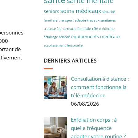
santé mentale
soins médicaux
seniors
sécurité
familiale
transport adapté
travaux sanitaires
trousse à pharmacie familiale
télé-médecine
 personnes
équipements médicaux
éclairage adapté
 000
établissement hospitalier
ortant de
ativement
DERNIERS ARTICLES
Consultation à distance :
comment fonctionne la
télé-médecine
06/08/2026
Exfoliation corps : à
quelle fréquence
adapter votre routine ?