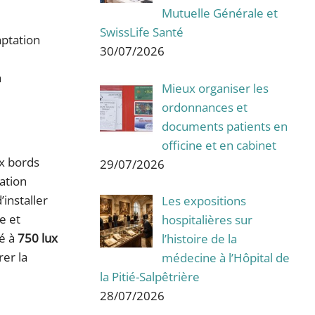
Mutuelle Générale et
SwissLife Santé
aptation
30/07/2026
à
Mieux organiser les
ordonnances et
documents patients en
officine et en cabinet
ux bords
29/07/2026
lation
’installer
Les expositions
e et
hospitalières sur
é à
750 lux
l’histoire de la
er la
médecine à l’Hôpital de
la Pitié-Salpêtrière
28/07/2026