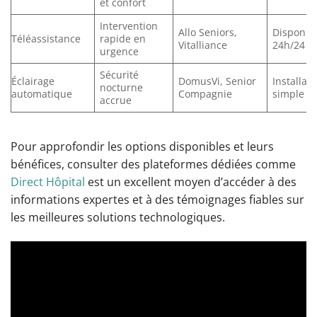
et confort
Intervention
Allo Seniors,
Disponib
Téléassistance
rapide en
Vitalliance
24h/24
urgence
Sécurité
Éclairage
DomusVi, Senior
Installati
nocturne
automatique
Compagnie
simple et
accrue
Pour approfondir les options disponibles et leurs
bénéfices, consulter des plateformes dédiées comme
Direct Hôpital
est un excellent moyen d’accéder à des
informations expertes et à des témoignages fiables sur
les meilleures solutions technologiques.