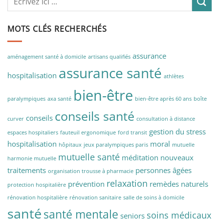
MOTS CLÉS RECHERCHÉS
assurance
aménagement santé à domicile
artisans qualifiés
assurance santé
hospitalisation
athlètes
bien-être
paralympiques
axa santé
bien-être après 60 ans
boîte
conseils santé
conseils
curver
consultation à distance
gestion du stress
espaces hospitaliers
fauteuil ergonomique
ford transit
hospitalisation
moral
hôpitaux
jeux paralympiques paris
mutuelle
mutuelle santé
méditation
nouveaux
harmonie mutuelle
traitements
personnes âgées
organisation trousse à pharmacie
relaxation
prévention
remèdes naturels
protection hospitalière
rénovation hospitalière
rénovation sanitaire
salle de soins à domicile
santé
santé mentale
soins médicaux
seniors