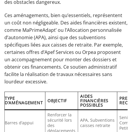
des obstacles dangereux.
Ces aménagements, bien qu’essentiels, représentent
un coût non négligeable. Des aides financières existent,
comme MaPrimeAdapt’ ou l’Allocation personnalisée
d’autonomie (APA), ainsi que des subventions
spécifiques liées aux caisses de retraite. Par exemple,
certaines offres d’Apef Services ou Orpea proposent
un accompagnement pour monter des dossiers et
obtenir ces financements. Ce soutien administratif
facilite la réalisation de travaux nécessaires sans
lourdeur excessive.
AIDES
TYPE
PRES
OBJECTIF
FINANCIÈRES
D’AMÉNAGEMENT
RECO
POSSIBLES
Renforcer la
Senio
sécurité lors
APA, Subventions
Barres d’appui
Compa
des
caisses retraite
Petits-
déplacements