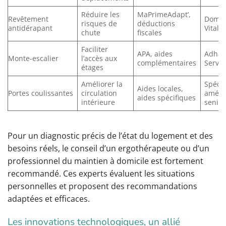
Réduire les
MaPrimeAdapt’,
Revêtement
Domus
risques de
déductions
antidérapant
Vitall
chute
fiscales
Faciliter
APA, aides
Adhap
Monte-escalier
l’accès aux
complémentaires
Servic
étages
Améliorer la
Spécia
Aides locales,
Portes coulissantes
circulation
amén
aides spécifiques
intérieure
senior
Pour un diagnostic précis de l’état du logement et des
besoins réels, le conseil d’un ergothérapeute ou d’un
professionnel du maintien à domicile est fortement
recommandé. Ces experts évaluent les situations
personnelles et proposent des recommandations
adaptées et efficaces.
Les innovations technologiques, un allié