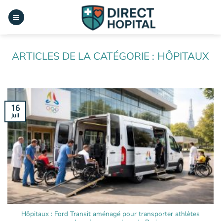
Passer
au
contenu
HÔPITAUX
16
Juil
Hôpitaux : Ford Transit aménagé pour transporter athlètes