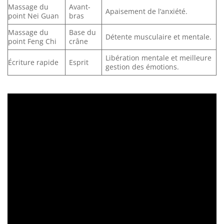
Massage du
Avant-
Apaisement de l’anxiété.
point Nei Guan
bras
Massage du
Base du
Détente musculaire et mentale.
point Feng Chi
crâne
Libération mentale et meilleure
Écriture rapide
Esprit
gestion des émotions.