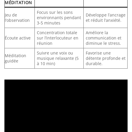
MÉDITATION
Focus sur les sons
Jeu de
Développe l’ancrage
environnants pendant
l’observation
et réduit l’anxiété.
3-5 minutes
Concentration totale
Améliore la
Écoute active
sur l’interlocuteur en
communication et
réunion
diminue le stress.
Suivre une voix ou
Favorise une
Méditation
musique relaxante (5
détente profonde et
guidée
à 10 min)
durable.