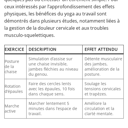
ceux intéressés par l’approfondissement des effets
physiques, les bénéfices du yoga au travail sont
démontrés dans plusieurs études, notamment liées à
la gestion de la douleur cervicale et aux troubles
musculo-squelettiques.
EXERCICE
DESCRIPTION
EFFET ATTENDU
Simulation d’assise sur
Détente musculaire
Posture
une chaise invisible,
des jambes,
de la
jambes fléchies au niveau
amélioration de la
chaise
du genou.
posture.
Faire des cercles lents
Soulage les
Rotation
avec les épaules, 10 fois
tensions cervicales
d’épaules
dans chaque sens.
et trapèzes.
Marcher lentement 5
Améliore la
Marche
minutes dans l’espace de
circulation et la
active
travail.
clarté mentale.