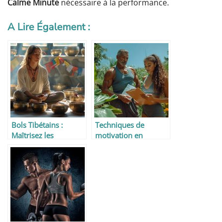
Calme Minute
nécessaire à la performance.
A Lire Également :
Bols Tibétains :
Techniques de
Maîtrisez les
motivation en
Techniques de Base
coaching pour une
pour une Méditation
perte de poids
et Relaxation
efficace
Réussies