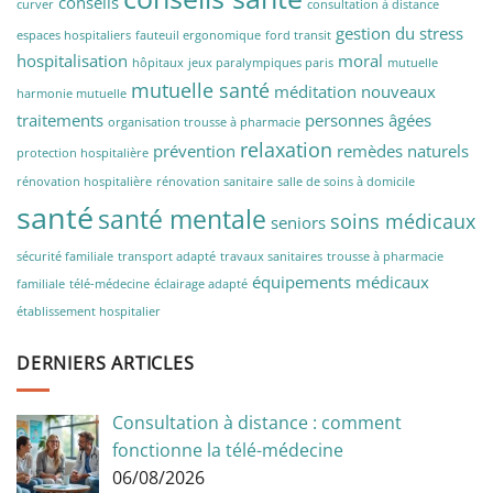
conseils
curver
consultation à distance
gestion du stress
espaces hospitaliers
fauteuil ergonomique
ford transit
hospitalisation
moral
hôpitaux
jeux paralympiques paris
mutuelle
mutuelle santé
méditation
nouveaux
harmonie mutuelle
traitements
personnes âgées
organisation trousse à pharmacie
relaxation
prévention
remèdes naturels
protection hospitalière
rénovation hospitalière
rénovation sanitaire
salle de soins à domicile
santé
santé mentale
soins médicaux
seniors
sécurité familiale
transport adapté
travaux sanitaires
trousse à pharmacie
équipements médicaux
familiale
télé-médecine
éclairage adapté
établissement hospitalier
DERNIERS ARTICLES
Consultation à distance : comment
fonctionne la télé-médecine
06/08/2026