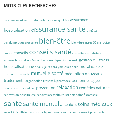
MOTS CLÉS RECHERCHÉS
assurance
aménagement santé à domicile
artisans qualifiés
assurance santé
hospitalisation
athlètes
bien-être
paralympiques
axa santé
bien-être après 60 ans
boîte
conseils santé
conseils
curver
consultation à distance
gestion du stress
espaces hospitaliers
fauteuil ergonomique
ford transit
hospitalisation
moral
hôpitaux
jeux paralympiques paris
mutuelle
mutuelle santé
méditation
nouveaux
harmonie mutuelle
traitements
personnes âgées
organisation trousse à pharmacie
relaxation
prévention
remèdes naturels
protection hospitalière
rénovation hospitalière
rénovation sanitaire
salle de soins à domicile
santé
santé mentale
soins médicaux
seniors
sécurité familiale
transport adapté
travaux sanitaires
trousse à pharmacie