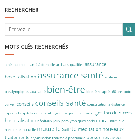
RECHERCHER
MOTS CLÉS RECHERCHÉS
assurance
aménagement santé à domicile
artisans qualifiés
assurance santé
hospitalisation
athlètes
bien-être
paralympiques
axa santé
bien-être après 60 ans
boîte
conseils santé
conseils
curver
consultation à distance
gestion du stress
espaces hospitaliers
fauteuil ergonomique
ford transit
hospitalisation
moral
hôpitaux
jeux paralympiques paris
mutuelle
mutuelle santé
méditation
nouveaux
harmonie mutuelle
traitements
personnes âgées
organisation trousse à pharmacie