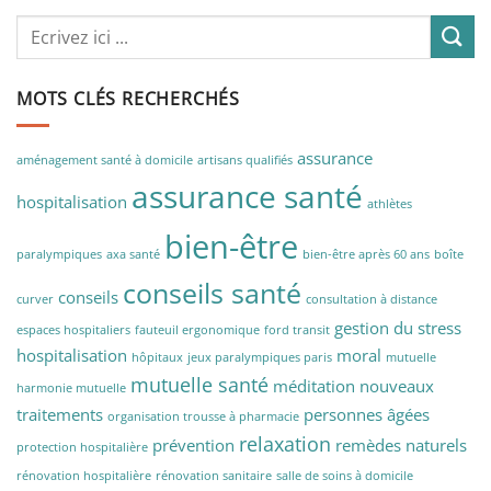
MOTS CLÉS RECHERCHÉS
assurance
aménagement santé à domicile
artisans qualifiés
assurance santé
hospitalisation
athlètes
bien-être
paralympiques
axa santé
bien-être après 60 ans
boîte
conseils santé
conseils
curver
consultation à distance
gestion du stress
espaces hospitaliers
fauteuil ergonomique
ford transit
hospitalisation
moral
hôpitaux
jeux paralympiques paris
mutuelle
mutuelle santé
méditation
nouveaux
harmonie mutuelle
traitements
personnes âgées
organisation trousse à pharmacie
relaxation
prévention
remèdes naturels
protection hospitalière
rénovation hospitalière
rénovation sanitaire
salle de soins à domicile