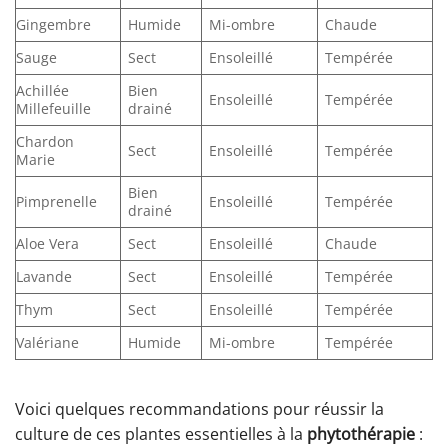
Gingembre
Humide
Mi-ombre
Chaude
Sauge
Sect
Ensoleillé
Tempérée
Achillée
Bien
Ensoleillé
Tempérée
Millefeuille
drainé
Chardon
Sect
Ensoleillé
Tempérée
Marie
Bien
Pimprenelle
Ensoleillé
Tempérée
drainé
Aloe Vera
Sect
Ensoleillé
Chaude
Lavande
Sect
Ensoleillé
Tempérée
Thym
Sect
Ensoleillé
Tempérée
Valériane
Humide
Mi-ombre
Tempérée
Voici quelques recommandations pour réussir la
culture de ces plantes essentielles à la
phytothérapie
: