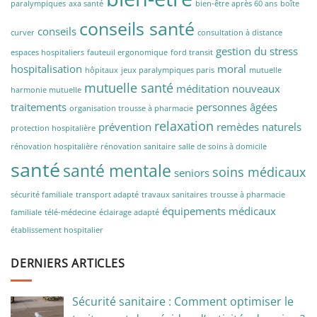
paralympiques
axa santé
bien-être après 60 ans
boîte
conseils santé
conseils
curver
consultation à distance
gestion du stress
espaces hospitaliers
fauteuil ergonomique
ford transit
hospitalisation
moral
hôpitaux
jeux paralympiques paris
mutuelle
mutuelle santé
méditation
nouveaux
harmonie mutuelle
traitements
personnes âgées
organisation trousse à pharmacie
relaxation
prévention
remèdes naturels
protection hospitalière
rénovation hospitalière
rénovation sanitaire
salle de soins à domicile
santé
santé mentale
soins médicaux
seniors
sécurité familiale
transport adapté
travaux sanitaires
trousse à pharmacie
équipements médicaux
familiale
télé-médecine
éclairage adapté
établissement hospitalier
DERNIERS ARTICLES
Sécurité sanitaire : Comment optimiser le