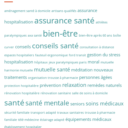
assurance
aménagement santé à domicile
artisans qualifiés
assurance santé
hospitalisation
athlètes
bien-être
paralympiques
axa santé
bien-être après 60 ans
boîte
conseils santé
conseils
curver
consultation à distance
gestion du stress
espaces hospitaliers
fauteuil ergonomique
ford transit
hospitalisation
moral
hôpitaux
jeux paralympiques paris
mutuelle
mutuelle santé
méditation
nouveaux
harmonie mutuelle
traitements
personnes âgées
organisation trousse à pharmacie
relaxation
prévention
remèdes naturels
protection hospitalière
rénovation hospitalière
rénovation sanitaire
salle de soins à domicile
santé
santé mentale
soins médicaux
seniors
sécurité familiale
transport adapté
travaux sanitaires
trousse à pharmacie
équipements médicaux
familiale
télé-médecine
éclairage adapté
établissement hospitalier