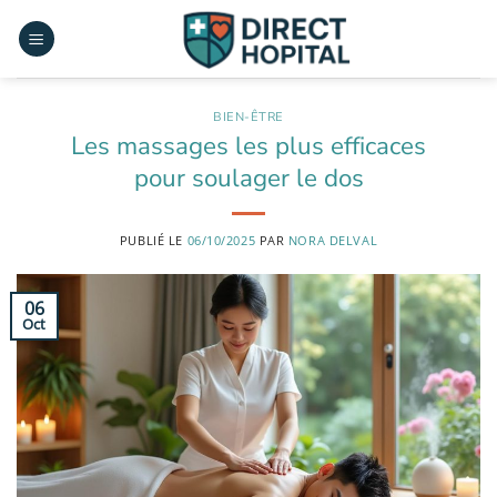
Passer
au
contenu
BIEN-ÊTRE
Les massages les plus efficaces
pour soulager le dos
PUBLIÉ LE
06/10/2025
PAR
NORA DELVAL
06
Oct