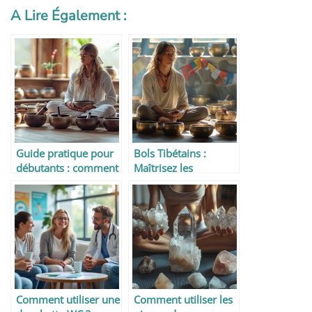
A Lire Également :
Guide pratique pour
Bols Tibétains :
débutants : comment
Maîtrisez les
jouer et choisir un
Techniques de Base
bol tibétain
pour une Méditation
et Relaxation
Réussies
Comment utiliser une
Comment utiliser les