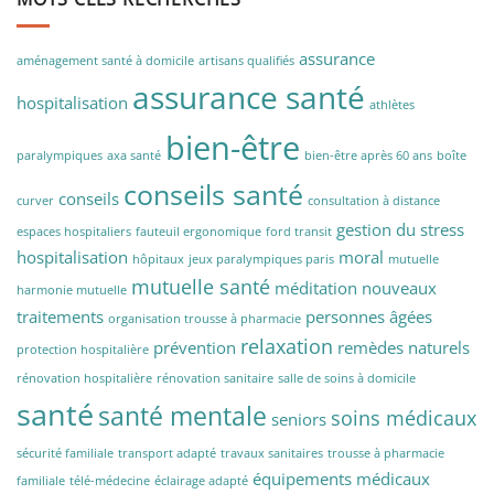
assurance
aménagement santé à domicile
artisans qualifiés
assurance santé
hospitalisation
athlètes
bien-être
paralympiques
axa santé
bien-être après 60 ans
boîte
conseils santé
conseils
curver
consultation à distance
gestion du stress
espaces hospitaliers
fauteuil ergonomique
ford transit
hospitalisation
moral
hôpitaux
jeux paralympiques paris
mutuelle
mutuelle santé
méditation
nouveaux
harmonie mutuelle
traitements
personnes âgées
organisation trousse à pharmacie
relaxation
prévention
remèdes naturels
protection hospitalière
rénovation hospitalière
rénovation sanitaire
salle de soins à domicile
santé
santé mentale
soins médicaux
seniors
sécurité familiale
transport adapté
travaux sanitaires
trousse à pharmacie
équipements médicaux
familiale
télé-médecine
éclairage adapté