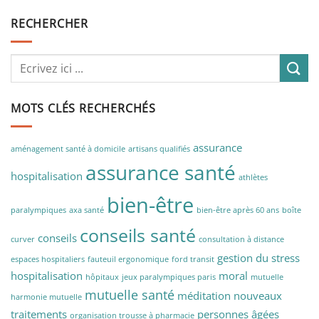
RECHERCHER
MOTS CLÉS RECHERCHÉS
assurance
aménagement santé à domicile
artisans qualifiés
assurance santé
hospitalisation
athlètes
bien-être
paralympiques
axa santé
bien-être après 60 ans
boîte
conseils santé
conseils
curver
consultation à distance
gestion du stress
espaces hospitaliers
fauteuil ergonomique
ford transit
hospitalisation
moral
hôpitaux
jeux paralympiques paris
mutuelle
mutuelle santé
méditation
nouveaux
harmonie mutuelle
traitements
personnes âgées
organisation trousse à pharmacie