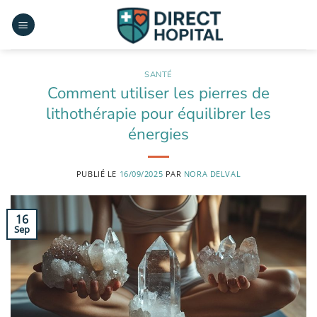
Passer
au
contenu
SANTÉ
Comment utiliser les pierres de
lithothérapie pour équilibrer les
énergies
PUBLIÉ LE
16/09/2025
PAR
NORA DELVAL
16
Sep