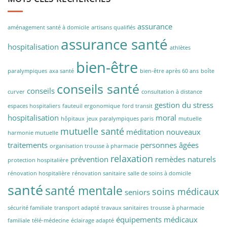
assurance
aménagement santé à domicile
artisans qualifiés
assurance santé
hospitalisation
athlètes
bien-être
paralympiques
axa santé
bien-être après 60 ans
boîte
conseils santé
conseils
curver
consultation à distance
gestion du stress
espaces hospitaliers
fauteuil ergonomique
ford transit
hospitalisation
moral
hôpitaux
jeux paralympiques paris
mutuelle
mutuelle santé
méditation
nouveaux
harmonie mutuelle
traitements
personnes âgées
organisation trousse à pharmacie
relaxation
prévention
remèdes naturels
protection hospitalière
rénovation hospitalière
rénovation sanitaire
salle de soins à domicile
santé
santé mentale
soins médicaux
seniors
sécurité familiale
transport adapté
travaux sanitaires
trousse à pharmacie
équipements médicaux
familiale
télé-médecine
éclairage adapté