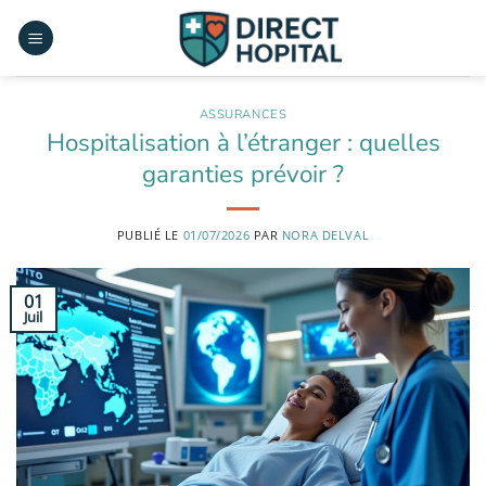
Passer
au
contenu
ASSURANCES
Hospitalisation à l’étranger : quelles
garanties prévoir ?
PUBLIÉ LE
01/07/2026
PAR
NORA DELVAL
01
Juil