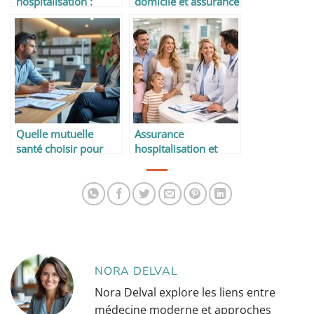
hospitalisation :
domicile et assurance
comment ça marche
: que dit la loi ?
?
Quelle mutuelle
Assurance
santé choisir pour
hospitalisation et
une hospitalisation ?
soins médicaux
famille avec Mutuelle
Générale et SwissLife
Santé
NORA DELVAL
Nora Delval explore les liens entre
médecine moderne et approches