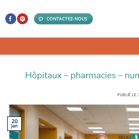
Passer
au
CONTACTEZ-NOUS
contenu
Hôpitaux – pharmacies – numé
PUBLIÉ LE
20
Jan