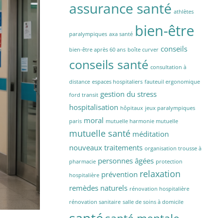
assurance santé
athlètes
bien-être
paralympiques
axa santé
conseils
bien-être après 60 ans
boîte curver
conseils santé
consultation à
distance
espaces hospitaliers
fauteuil ergonomique
gestion du stress
ford transit
hospitalisation
hôpitaux
jeux paralympiques
moral
paris
mutuelle harmonie mutuelle
mutuelle santé
méditation
nouveaux traitements
organisation trousse à
personnes âgées
pharmacie
protection
relaxation
prévention
hospitalière
remèdes naturels
rénovation hospitalière
rénovation sanitaire
salle de soins à domicile
santé