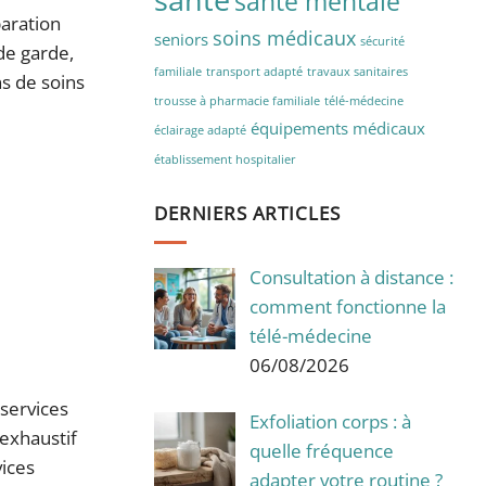
santé mentale
aration
soins médicaux
seniors
sécurité
de garde,
familiale
transport adapté
travaux sanitaires
ns de soins
trousse à pharmacie familiale
télé-médecine
équipements médicaux
éclairage adapté
établissement hospitalier
DERNIERS ARTICLES
Consultation à distance :
comment fonctionne la
télé-médecine
06/08/2026
 services
Exfoliation corps : à
 exhaustif
quelle fréquence
vices
adapter votre routine ?