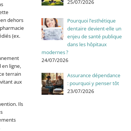
25/07/2026
ns
ette
 en dehors
Pourquoi l’esthétique
a pharmacie
dentaire devient-elle un
édiés (ex.
enjeu de santé publique
dans les hôpitaux
modernes ?
ionnement
24/07/2026
 en ligne,
ce terrain
Assurance dépendance
vitant aux
: pourquoi y penser tôt
23/07/2026
ention. Ils
es
sements
s