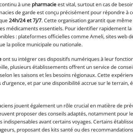
 continu à une
pharmacie
est vital, surtout en cas de besoi
macies de garde est conçu précisément pour répondre à c
ique
24h/24 et 7j/7
. Cette organisation garantit que même
r des médicaments essentiels. Pour identifier rapidement l
onibles : plateformes officielles comme Ameli, sites web d
ue la police municipale ou nationale.
e
ont su intégrer ces dispositifs numériques à leur fonct
le, plusieurs établissements offrent un service de conseil
lon les saisons et les besoins régionaux. Cette expérien
’urgence, et par une disponibilité accrue sur le terrain, é
iens jouent également un rôle crucial en matière de prév
euvent proposer des conseils adaptés, notamment pour l
s indispensables avant certains voyages. Certains établis
ageurs, proposant des kits santé ou des recommandation