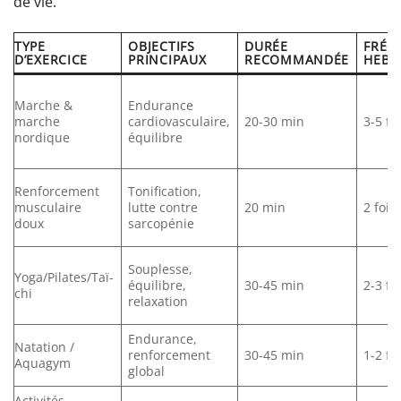
de vie.
TYPE
OBJECTIFS
DURÉE
FRÉQ
D’EXERCICE
PRINCIPAUX
RECOMMANDÉE
HEBD
Marche &
Endurance
marche
cardiovasculaire,
20-30 min
3-5 fo
nordique
équilibre
Renforcement
Tonification,
musculaire
lutte contre
20 min
2 fois
doux
sarcopénie
Souplesse,
Yoga/Pilates/Taï-
équilibre,
30-45 min
2-3 fo
chi
relaxation
Endurance,
Natation /
renforcement
30-45 min
1-2 fo
Aquagym
global
Activités