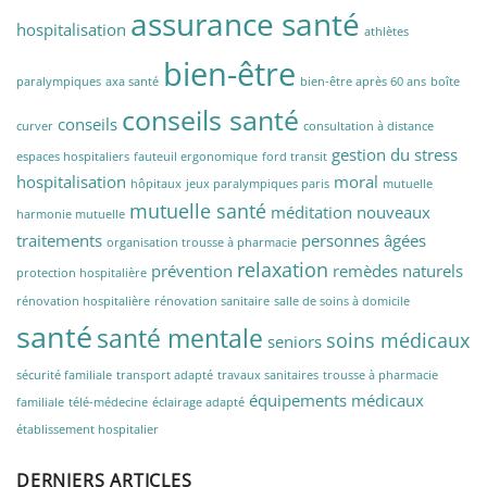
assurance santé
hospitalisation
athlètes
bien-être
paralympiques
axa santé
bien-être après 60 ans
boîte
conseils santé
conseils
curver
consultation à distance
gestion du stress
espaces hospitaliers
fauteuil ergonomique
ford transit
hospitalisation
moral
hôpitaux
jeux paralympiques paris
mutuelle
mutuelle santé
méditation
nouveaux
harmonie mutuelle
traitements
personnes âgées
organisation trousse à pharmacie
relaxation
prévention
remèdes naturels
protection hospitalière
rénovation hospitalière
rénovation sanitaire
salle de soins à domicile
santé
santé mentale
soins médicaux
seniors
sécurité familiale
transport adapté
travaux sanitaires
trousse à pharmacie
équipements médicaux
familiale
télé-médecine
éclairage adapté
établissement hospitalier
DERNIERS ARTICLES