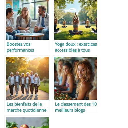
Boostez vos
Yoga doux : exercices
performances
accessibles à tous
sportives : les
meilleurs aliments à
consommer avant et
après l’entraînement
Les bienfaits de la
Le classement des 10
marche quotidienne
meilleurs blogs
après 60 ans
féminins axés sur le
lifestyle et la santé en