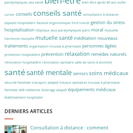
bien-être
paralympiques
axa santé
bien-être après 60 ans
boîte
conseils santé
conseils
curver
consultation à distance
gestion du stress
espaces hospitaliers
fauteuil ergonomique
ford transit
hospitalisation
moral
hôpitaux
jeux paralympiques paris
mutuelle
mutuelle santé
méditation
nouveaux
harmonie mutuelle
traitements
personnes âgées
organisation trousse à pharmacie
relaxation
prévention
remèdes naturels
protection hospitalière
rénovation hospitalière
rénovation sanitaire
salle de soins à domicile
santé
santé mentale
soins médicaux
seniors
sécurité familiale
transport adapté
travaux sanitaires
trousse à pharmacie
équipements médicaux
familiale
télé-médecine
éclairage adapté
établissement hospitalier
DERNIERS ARTICLES
Consultation à distance : comment