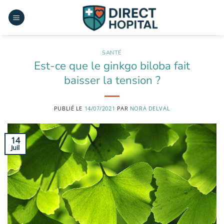
Passer
au
contenu
SANTÉ
Est-ce que le ginkgo biloba fait
baisser la tension ?
PUBLIÉ LE
14/07/2021
PAR
NORA DELVAL
14
Juil