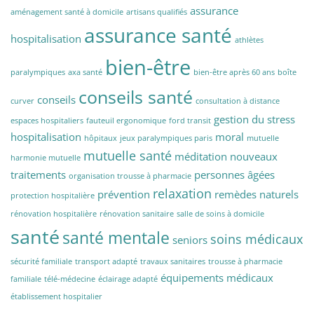
assurance
aménagement santé à domicile
artisans qualifiés
assurance santé
hospitalisation
athlètes
bien-être
paralympiques
axa santé
bien-être après 60 ans
boîte
conseils santé
conseils
curver
consultation à distance
gestion du stress
espaces hospitaliers
fauteuil ergonomique
ford transit
hospitalisation
moral
hôpitaux
jeux paralympiques paris
mutuelle
mutuelle santé
méditation
nouveaux
harmonie mutuelle
traitements
personnes âgées
organisation trousse à pharmacie
relaxation
prévention
remèdes naturels
protection hospitalière
rénovation hospitalière
rénovation sanitaire
salle de soins à domicile
santé
santé mentale
soins médicaux
seniors
sécurité familiale
transport adapté
travaux sanitaires
trousse à pharmacie
équipements médicaux
familiale
télé-médecine
éclairage adapté
établissement hospitalier