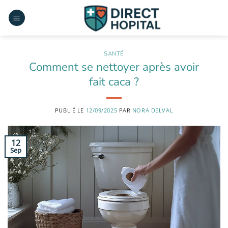
Passer
au
contenu
SANTÉ
Comment se nettoyer après avoir
fait caca ?
PUBLIÉ LE
12/09/2025
PAR
NORA DELVAL
12
Sep