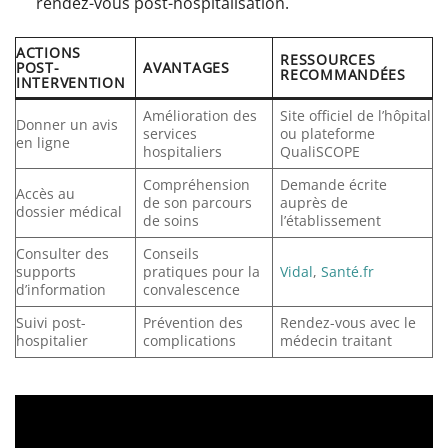
rendez-vous post-hospitalisation.
ACTIONS
RESSOURCES
POST-
AVANTAGES
RECOMMANDÉES
INTERVENTION
Amélioration des
Site officiel de l’hôpital
Donner un avis
services
ou plateforme
en ligne
hospitaliers
QualiSCOPE
Compréhension
Demande écrite
Accès au
de son parcours
auprès de
dossier médical
de soins
l’établissement
Consulter des
Conseils
supports
pratiques pour la
Vidal
,
Santé.fr
d’information
convalescence
Suivi post-
Prévention des
Rendez-vous avec le
hospitalier
complications
médecin traitant