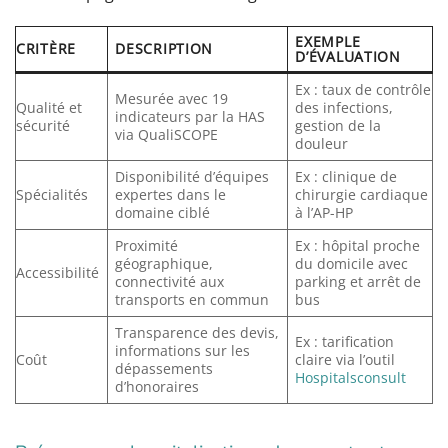
EXEMPLE
CRITÈRE
DESCRIPTION
D’ÉVALUATION
Ex : taux de contrôle
Mesurée avec 19
Qualité et
des infections,
indicateurs par la HAS
sécurité
gestion de la
via QualiSCOPE
douleur
Disponibilité d’équipes
Ex : clinique de
Spécialités
expertes dans le
chirurgie cardiaque
domaine ciblé
à l’AP-HP
Proximité
Ex : hôpital proche
géographique,
du domicile avec
Accessibilité
connectivité aux
parking et arrêt de
transports en commun
bus
Transparence des devis,
Ex : tarification
informations sur les
Coût
claire via l’outil
dépassements
Hospitalsconsult
d’honoraires