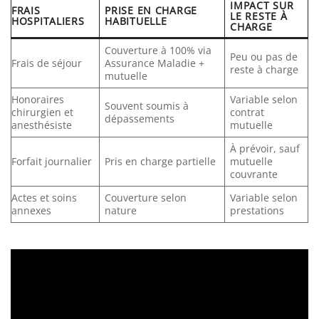
IMPACT SUR
FRAIS
PRISE EN CHARGE
LE RESTE À
HOSPITALIERS
HABITUELLE
CHARGE
Couverture à 100% via
Peu ou pas de
Frais de séjour
Assurance Maladie +
reste à charge
mutuelle
Honoraires
Variable selon
Souvent soumis à
chirurgien et
contrat
dépassements
anesthésiste
mutuelle
À prévoir, sauf
Forfait journalier
Pris en charge partielle
mutuelle
couvrante
Actes et soins
Couverture selon
Variable selon
annexes
nature
prestations