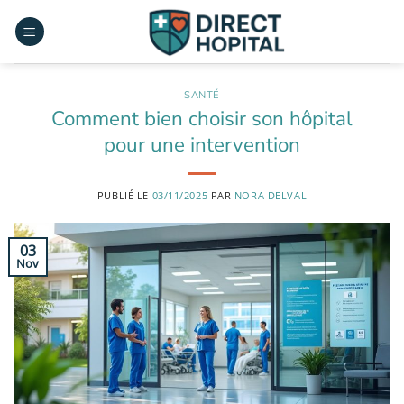
Passer
au
contenu
SANTÉ
Comment bien choisir son hôpital
pour une intervention
PUBLIÉ LE
03/11/2025
PAR
NORA DELVAL
03
Nov