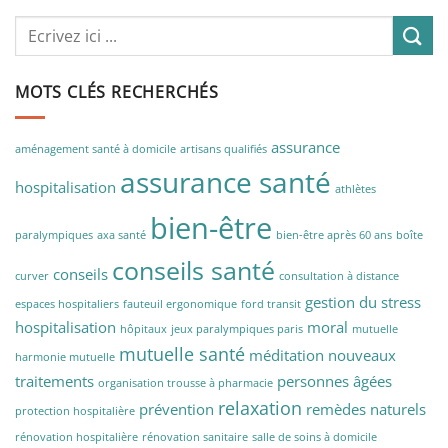
MOTS CLÉS RECHERCHÉS
assurance
aménagement santé à domicile
artisans qualifiés
assurance santé
hospitalisation
athlètes
bien-être
paralympiques
axa santé
bien-être après 60 ans
boîte
conseils santé
conseils
curver
consultation à distance
gestion du stress
espaces hospitaliers
fauteuil ergonomique
ford transit
hospitalisation
moral
hôpitaux
jeux paralympiques paris
mutuelle
mutuelle santé
méditation
nouveaux
harmonie mutuelle
traitements
personnes âgées
organisation trousse à pharmacie
relaxation
prévention
remèdes naturels
protection hospitalière
rénovation hospitalière
rénovation sanitaire
salle de soins à domicile