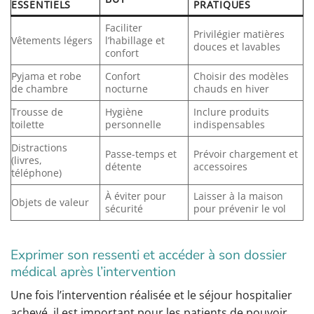
ESSENTIELS
PRATIQUES
Faciliter
Privilégier matières
Vêtements légers
l’habillage et
douces et lavables
confort
Pyjama et robe
Confort
Choisir des modèles
de chambre
nocturne
chauds en hiver
Trousse de
Hygiène
Inclure produits
toilette
personnelle
indispensables
Distractions
Passe-temps et
Prévoir chargement et
(livres,
détente
accessoires
téléphone)
À éviter pour
Laisser à la maison
Objets de valeur
sécurité
pour prévenir le vol
Exprimer son ressenti et accéder à son dossier
médical après l’intervention
Une fois l’intervention réalisée et le séjour hospitalier
achevé, il est important pour les patients de pouvoir