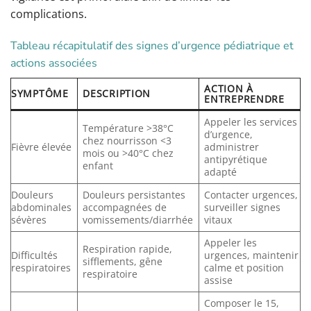
complications.
Tableau récapitulatif des signes d’urgence pédiatrique et
actions associées
ACTION À
SYMPTÔME
DESCRIPTION
ENTREPRENDRE
Appeler les services
Température >38°C
d’urgence,
chez nourrisson <3
Fièvre élevée
administrer
mois ou >40°C chez
antipyrétique
enfant
adapté
Douleurs
Douleurs persistantes
Contacter urgences,
abdominales
accompagnées de
surveiller signes
sévères
vomissements/diarrhée
vitaux
Appeler les
Respiration rapide,
Difficultés
urgences, maintenir
sifflements, gêne
respiratoires
calme et position
respiratoire
assise
Composer le 15,