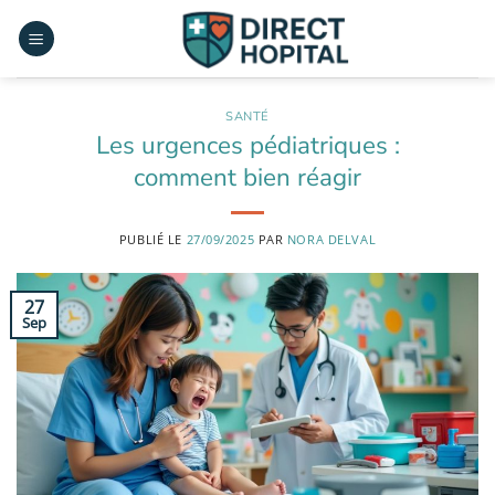
Passer
au
contenu
SANTÉ
Les urgences pédiatriques :
comment bien réagir
PUBLIÉ LE
27/09/2025
PAR
NORA DELVAL
27
Sep