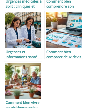
Urgences médicales à
Comment bien
Split : cliniques et
comprendre son
hôpitaux utiles aux
ordonnance
voyageurs
Urgences et
Comment bien
informations santé
comparer deux devis
pour voyageurs
d’assurance santé
responsables à Paris
Comment bien vivre
en résidence senior