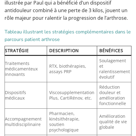
illustrée par Paul qui a bénéficié d’un dispositif
antidouleur combiné à une perte de 3 kilos, jouent un
rôle majeur pour ralentir la progression de l’arthrose.
Tableau illustrant les stratégies complémentaires dans le
parcours patient arthrose
STRATÉGIE
DESCRIPTION
BÉNÉFICES
Soulagement
Traitements
RTX, biothérapies,
et
médicamenteux
assays PRP
ralentissement
innovants
évolutif
Réduction
Dispositifs
Viscosupplementation
douleur et
médicaux
Plus, CartiRénov, etc.
amélioration
fonctionnelle
Pharmacien,
Amélioration
Accompagnement
kinésithérapie,
qualité de vie
multidisciplinaire
soutien
globale
psychologique