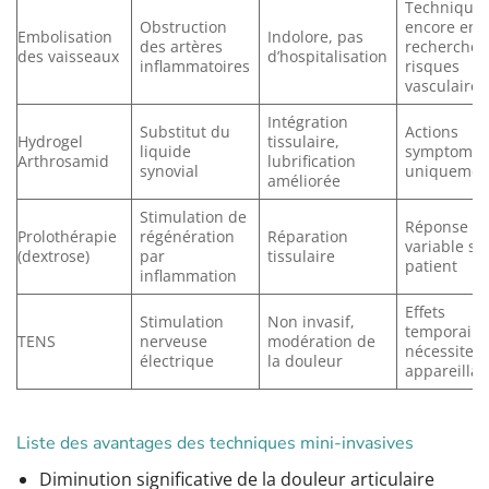
Technique
Obstruction
encore en
Embolisation
Indolore, pas
des artères
recherche,
des vaisseaux
d’hospitalisation
inflammatoires
risques
vasculaires
Intégration
Substitut du
Actions
Hydrogel
tissulaire,
liquide
symptomat
Arthrosamid
lubrification
synovial
uniquemen
améliorée
Stimulation de
Réponse
Prolothérapie
régénération
Réparation
variable se
(dextrose)
par
tissulaire
patient
inflammation
Effets
Stimulation
Non invasif,
temporaire
TENS
nerveuse
modération de
nécessite 
électrique
la douleur
appareilla
Liste des avantages des techniques mini-invasives
Diminution significative de la douleur articulaire