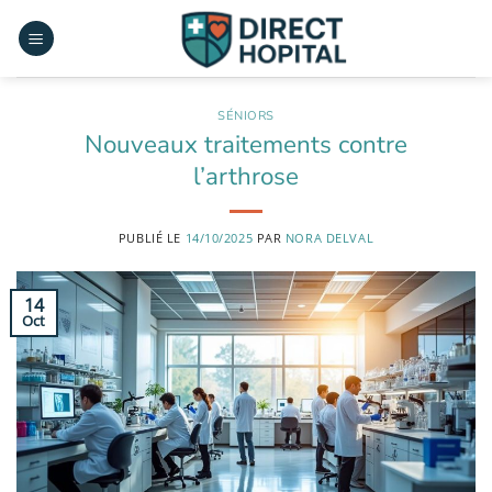
Passer
au
contenu
SÉNIORS
Nouveaux traitements contre
l’arthrose
PUBLIÉ LE
14/10/2025
PAR
NORA DELVAL
14
Oct