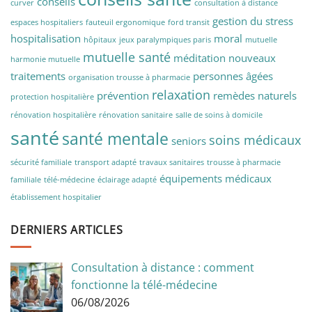
conseils
curver
consultation à distance
gestion du stress
espaces hospitaliers
fauteuil ergonomique
ford transit
hospitalisation
moral
hôpitaux
jeux paralympiques paris
mutuelle
mutuelle santé
méditation
nouveaux
harmonie mutuelle
traitements
personnes âgées
organisation trousse à pharmacie
relaxation
prévention
remèdes naturels
protection hospitalière
rénovation hospitalière
rénovation sanitaire
salle de soins à domicile
santé
santé mentale
soins médicaux
seniors
sécurité familiale
transport adapté
travaux sanitaires
trousse à pharmacie
équipements médicaux
familiale
télé-médecine
éclairage adapté
établissement hospitalier
DERNIERS ARTICLES
Consultation à distance : comment
fonctionne la télé-médecine
06/08/2026