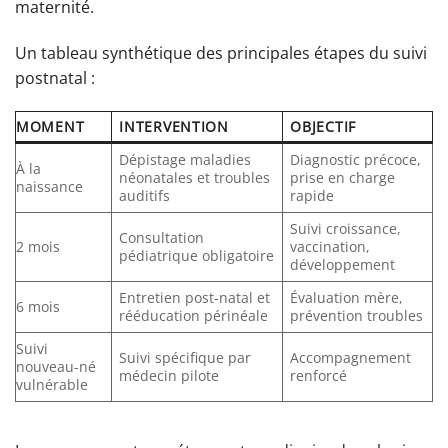
maternité.
Un tableau synthétique des principales étapes du suivi
postnatal :
MOMENT
INTERVENTION
OBJECTIF
Dépistage maladies
Diagnostic précoce,
À la
néonatales et troubles
prise en charge
naissance
auditifs
rapide
Suivi croissance,
Consultation
2 mois
vaccination,
pédiatrique obligatoire
développement
Entretien post-natal et
Évaluation mère,
6 mois
rééducation périnéale
prévention troubles
Suivi
Suivi spécifique par
Accompagnement
nouveau-né
médecin pilote
renforcé
vulnérable