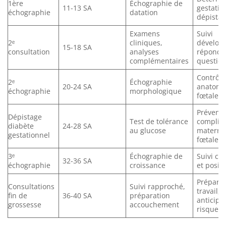
1ère
Échographie de
11-13 SA
gestatio
échographie
datation
dépista
Examens
Suivi
2ᵉ
cliniques,
dévelop
15-18 SA
consultation
analyses
répondr
complémentaires
questio
Contrôle
2ᵉ
Échographie
20-24 SA
anatomi
échographie
morphologique
fœtale
Prévenir
Dépistage
Test de tolérance
complica
diabète
24-28 SA
au glucose
materno
gestationnel
fœtales
3ᵉ
Échographie de
Suivi cr
32-36 SA
échographie
croissance
et posit
Préparat
Consultations
Suivi rapproché,
travail,
fin de
36-40 SA
préparation
anticipa
grossesse
accouchement
risques