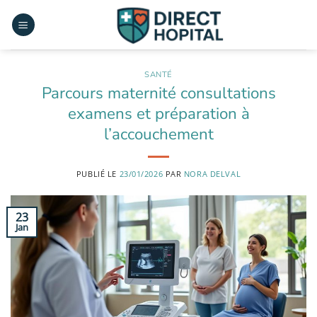
Passer
au
contenu
SANTÉ
Parcours maternité consultations
examens et préparation à
l’accouchement
PUBLIÉ LE
23/01/2026
PAR
NORA DELVAL
23
Jan