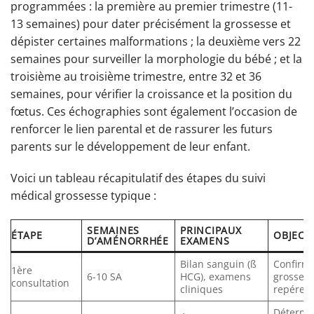
programmées : la première au premier trimestre (11-
13 semaines) pour dater précisément la grossesse et
dépister certaines malformations ; la deuxième vers 22
semaines pour surveiller la morphologie du bébé ; et la
troisième au troisième trimestre, entre 32 et 36
semaines, pour vérifier la croissance et la position du
fœtus. Ces échographies sont également l’occasion de
renforcer le lien parental et de rassurer les futurs
parents sur le développement de leur enfant.
Voici un tableau récapitulatif des étapes du suivi
médical grossesse typique :
SEMAINES
PRINCIPAUX
ÉTAPE
OBJECT
D’AMÉNORRHÉE
EXAMENS
Bilan sanguin (ß
Confirme
1ère
6-10 SA
HCG), examens
grossess
consultation
cliniques
repérer 
Détermi