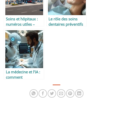
Soins et hôpitaux :
Le rôle des soins
numéros utiles –
dentaires préventifs
pharmacies et
dans la santé globale
assurances
La médecine et l’IA :
comment
l’intelligence
artificielle
révolutionne les
soins de santé