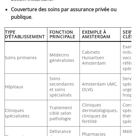
Couverture des soins par assurance privée ou
publique
.
TYPE
FONCTION
EXEMPLE À
SERVI
D’ÉTABLISSEMENT
PRINCIPALE
AMSTERDAM
CLÉS
Exame
Cabinets
initiau
Médecins
Soins primaires
Huisartsen
vaccin
généralistes
Amsterdam
référe
spécia
Soins
Servic
secondaires
Amsterdam UMC,
spécia
Hôpitaux
et soins
OLVG
urgen
spécialisés
hospit
Cliniques
Consul
Traitement
Cliniques
dermatologiques,
spécia
ciblé selon
spécialisées
cliniques de
thérap
pathologie
fertilité
spécif
Délivrance
Médic
Pharmacies