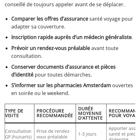
conseillé de toujours appeler avant de se déplacer.
Comparer les offres d’assurance
santé voyage pour
adapter sa couverture.
Inscription rapide auprès d’un médecin généraliste
.
Prévoir un rendez-vous préalable
avant toute
consultation.
Conserver documents d’assurance et pièces
d’identité
pour toutes démarches.
S’informer sur les pharmacies Amsterdam
ouvertes
en soirée ou le weekend.
DURÉE
TYPE DE
PROCÉDURE
RECOMMAND
MOYENNE
VISITE
RECOMMANDÉE
POUR VOYAG
D’ATTENTE
Apporter assu
Consultation
Prise de rendez-
1-3 jours
santé et pièce
GP (huisarts)
vous préalable
d’identité