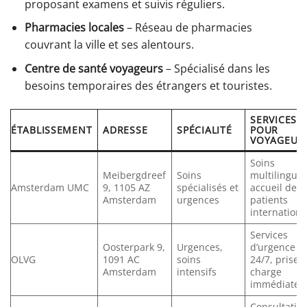
proposant examens et suivis réguliers.
Pharmacies locales
– Réseau de pharmacies
couvrant la ville et ses alentours.
Centre de santé voyageurs
– Spécialisé dans les
besoins temporaires des étrangers et touristes.
SERVICES
ÉTABLISSEMENT
ADRESSE
SPÉCIALITÉ
POUR
VOYAGEUR
Soins
Meibergdreef
Soins
multilingues
Amsterdam UMC
9, 1105 AZ
spécialisés et
accueil des
Amsterdam
urgences
patients
internation
Services
Oosterpark 9,
Urgences,
d’urgence
OLVG
1091 AC
soins
24/7, prise 
Amsterdam
intensifs
charge
immédiate
Consultatio