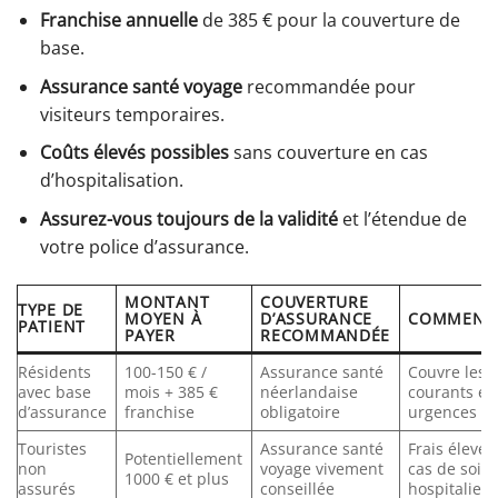
Franchise annuelle
de 385 € pour la couverture de
base.
Assurance santé voyage
recommandée pour
visiteurs temporaires.
Coûts élevés possibles
sans couverture en cas
d’hospitalisation.
Assurez-vous toujours de la validité
et l’étendue de
votre police d’assurance.
MONTANT
COUVERTURE
TYPE DE
MOYEN À
D’ASSURANCE
COMMENTA
PATIENT
PAYER
RECOMMANDÉE
Résidents
100-150 € /
Assurance santé
Couvre les 
avec base
mois + 385 €
néerlandaise
courants et
d’assurance
franchise
obligatoire
urgences
Touristes
Assurance santé
Frais élevés
Potentiellement
non
voyage vivement
cas de soin
1000 € et plus
assurés
conseillée
hospitaliers