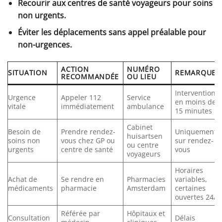
Recourir aux centres de santé voyageurs pour soins
non urgents.
Éviter les déplacements sans appel préalable pour
non-urgences.
ACTION
NUMÉRO
SITUATION
REMARQUES
RECOMMANDÉE
OU LIEU
Intervention
Urgence
Appeler 112
Service
en moins de
vitale
immédiatement
ambulance
15 minutes
Cabinet
Besoin de
Prendre rendez-
Uniquement
huisartsen
soins non
vous chez GP ou
sur rendez-
ou centre
urgents
centre de santé
vous
voyageurs
Horaires
Achat de
Se rendre en
Pharmacies
variables,
médicaments
pharmacie
Amsterdam
certaines
ouvertes 24/7
Référée par
Hôpitaux et
Consultation
Délais