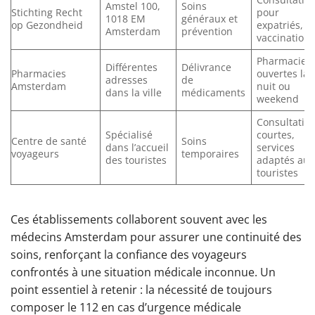
Amstel 100,
Soins
Stichting Recht
pour
1018 EM
généraux et
op Gezondheid
expatriés,
Amsterdam
prévention
vaccination
Pharmacies
Différentes
Délivrance
Pharmacies
ouvertes la
adresses
de
Amsterdam
nuit ou
dans la ville
médicaments
weekend
Consultatio
Spécialisé
courtes,
Centre de santé
Soins
dans l’accueil
services
voyageurs
temporaires
des touristes
adaptés aux
touristes
Ces établissements collaborent souvent avec les
médecins Amsterdam pour assurer une continuité des
soins, renforçant la confiance des voyageurs
confrontés à une situation médicale inconnue. Un
point essentiel à retenir : la nécessité de toujours
composer le 112 en cas d’urgence médicale