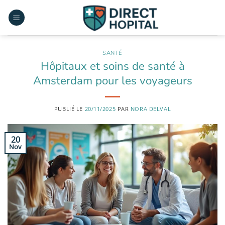
Passer
au
contenu
SANTÉ
Hôpitaux et soins de santé à
Amsterdam pour les voyageurs
PUBLIÉ LE
20/11/2025
PAR
NORA DELVAL
20
Nov