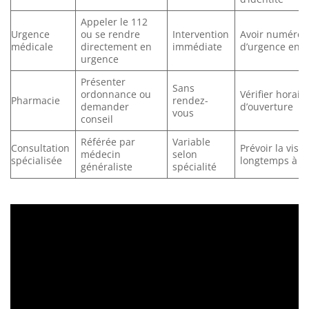
Appeler le 112
Urgence
ou se rendre
Intervention
Avoir numéros
médicale
directement en
immédiate
d’urgence enre
urgence
Présenter
Sans
ordonnance ou
Vérifier horair
Pharmacie
rendez-
demander
d’ouverture
vous
conseil
Référée par
Variable
Consultation
Prévoir la visit
médecin
selon
spécialisée
longtemps à l’
généraliste
spécialité