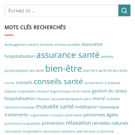
MOTS CLÉS RECHERCHÉS
assurance
aménagement santé à domicile
artisans qualifiés
assurance santé
hospitalisation
athlètes
bien-être
paralympiques
axa santé
bien-être après 60 ans
boîte
conseils santé
conseils
curver
consultation à distance
gestion du stress
espaces hospitaliers
fauteuil ergonomique
ford transit
hospitalisation
moral
hôpitaux
jeux paralympiques paris
mutuelle
mutuelle santé
méditation
nouveaux
harmonie mutuelle
traitements
personnes âgées
organisation trousse à pharmacie
relaxation
prévention
remèdes naturels
protection hospitalière
rénovation hospitalière
rénovation sanitaire
salle de soins à domicile