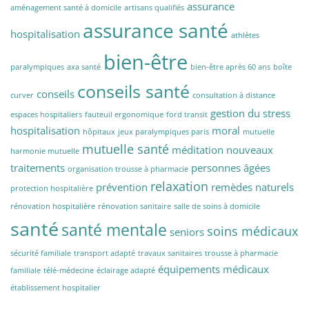
assurance
aménagement santé à domicile
artisans qualifiés
assurance santé
hospitalisation
athlètes
bien-être
paralympiques
axa santé
bien-être après 60 ans
boîte
conseils santé
conseils
curver
consultation à distance
gestion du stress
espaces hospitaliers
fauteuil ergonomique
ford transit
hospitalisation
moral
hôpitaux
jeux paralympiques paris
mutuelle
mutuelle santé
méditation
nouveaux
harmonie mutuelle
traitements
personnes âgées
organisation trousse à pharmacie
relaxation
prévention
remèdes naturels
protection hospitalière
rénovation hospitalière
rénovation sanitaire
salle de soins à domicile
santé
santé mentale
soins médicaux
seniors
sécurité familiale
transport adapté
travaux sanitaires
trousse à pharmacie
équipements médicaux
familiale
télé-médecine
éclairage adapté
établissement hospitalier