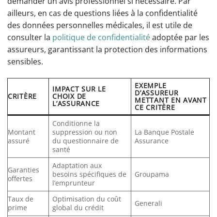
demander un avis professionnel si nécessaire. Par
ailleurs, en cas de questions liées à la confidentialité
des données personnelles médicales, il est utile de
consulter la
politique de confidentialité
adoptée par les
assureurs, garantissant la protection des informations
sensibles.
EXEMPLE
IMPACT SUR LE
D’ASSUREUR
CRITÈRE
CHOIX DE
METTANT EN AVANT
L’ASSURANCE
CE CRITÈRE
Conditionne la
Montant
suppression ou non
La Banque Postale
assuré
du questionnaire de
Assurance
santé
Adaptation aux
Garanties
besoins spécifiques de
Groupama
offertes
l’emprunteur
Taux de
Optimisation du coût
Generali
prime
global du crédit