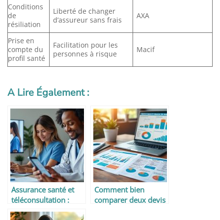
Conditions
Liberté de changer
de
AXA
d’assureur sans frais
résiliation
Prise en
Facilitation pour les
compte du
Macif
personnes à risque
profil santé
A Lire Également :
Assurance santé et
Comment bien
téléconsultation :
comparer deux devis
remboursement
d’assurance santé