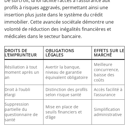
De surcroît, la loi facilite l’accès à l’assurance aux
profils à risques aggravés, permettant ainsi une
insertion plus juste dans le système du crédit
immobilier. Cette avancée sociétale démontre une
volonté de réduction des inégalités financières et
médicales dans le secteur bancaire.
DROITS DE
OBLIGATIONS
EFFETS SUR LE
L’EMPRUNTEUR
LÉGALES
MARCHÉ
Meilleure
Résiliation à tout
Avertir la banque,
concurrence,
moment après un
niveau de garantie
baisse des
an
équivalent obligatoire
coûts
Droit à l’oubli
Distinction des profils
Accès facilité à
élargi
selon risque santé
l’assurance
Suppression
Mise en place de
partielle du
Simplification
seuils financiers et
questionnaire de
administrative
d’âge
santé