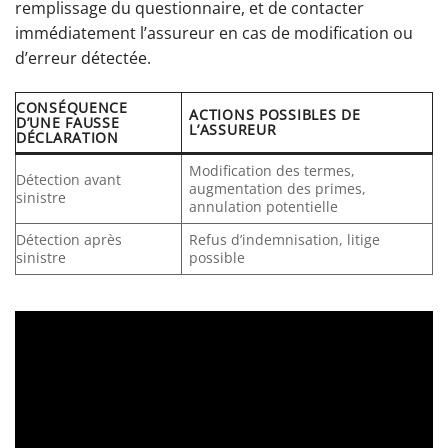
remplissage du questionnaire, et de contacter
immédiatement l’assureur en cas de modification ou
d’erreur détectée.
CONSÉQUENCE
ACTIONS POSSIBLES DE
D’UNE FAUSSE
L’ASSUREUR
DÉCLARATION
Modification des termes,
Détection avant
augmentation des primes,
sinistre
annulation potentielle
Détection après
Refus d’indemnisation, litige
sinistre
possible