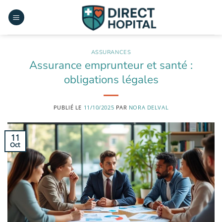
Passer
au
contenu
ASSURANCES
Assurance emprunteur et santé :
obligations légales
PUBLIÉ LE
11/10/2025
PAR
NORA DELVAL
11
Oct