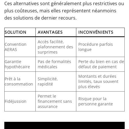
Ces alternatives sont généralement plus restrictives ou
plus coûteuses, mais elles représentent néanmoins
des solutions de dernier recours.
SOLUTION
AVANTAGES
INCONVÉNIENTS
Accès facilité,
Convention
Procédure parfois
plafonnement des
AERAS
longue
surprimes
Garantie
Pas de formalités
Perte du bien en cas de
hypothécaire
médicales
défaut de paiement
Montants et durées
Prêt à la
Simplicité,
limités, taux souvent
consommation
rapidité
plus élevés
Permet le
Risque pour la
Fidéjussion
financement sans
personne garante
assurance