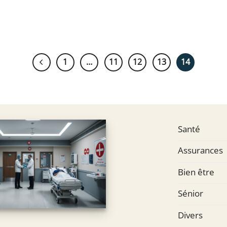
1
…
11
12
13
14
Santé
Assurances
Bien être
Sénior
Divers