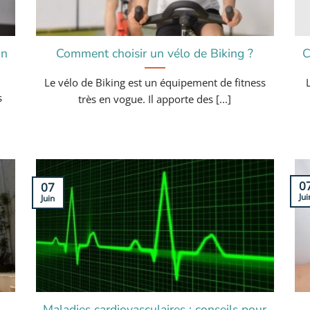
on
Comment choisir un vélo de Biking ?
C
Le vélo de Biking est un équipement de fitness
s
très en vogue. Il apporte des [...]
0
07
Jui
Juin
Maladies cardiovasculaires : conseils pour