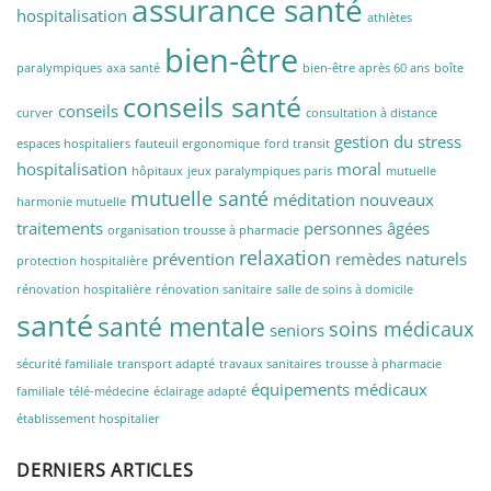
assurance santé
hospitalisation
athlètes
bien-être
paralympiques
axa santé
bien-être après 60 ans
boîte
conseils santé
conseils
curver
consultation à distance
gestion du stress
espaces hospitaliers
fauteuil ergonomique
ford transit
hospitalisation
moral
hôpitaux
jeux paralympiques paris
mutuelle
mutuelle santé
méditation
nouveaux
harmonie mutuelle
traitements
personnes âgées
organisation trousse à pharmacie
relaxation
prévention
remèdes naturels
protection hospitalière
rénovation hospitalière
rénovation sanitaire
salle de soins à domicile
santé
santé mentale
soins médicaux
seniors
sécurité familiale
transport adapté
travaux sanitaires
trousse à pharmacie
équipements médicaux
familiale
télé-médecine
éclairage adapté
établissement hospitalier
DERNIERS ARTICLES