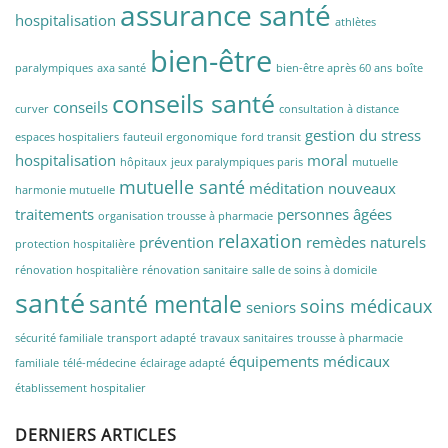
assurance santé
hospitalisation
athlètes
bien-être
paralympiques
axa santé
bien-être après 60 ans
boîte
conseils santé
conseils
curver
consultation à distance
gestion du stress
espaces hospitaliers
fauteuil ergonomique
ford transit
hospitalisation
moral
hôpitaux
jeux paralympiques paris
mutuelle
mutuelle santé
méditation
nouveaux
harmonie mutuelle
traitements
personnes âgées
organisation trousse à pharmacie
relaxation
prévention
remèdes naturels
protection hospitalière
rénovation hospitalière
rénovation sanitaire
salle de soins à domicile
santé
santé mentale
soins médicaux
seniors
sécurité familiale
transport adapté
travaux sanitaires
trousse à pharmacie
équipements médicaux
familiale
télé-médecine
éclairage adapté
établissement hospitalier
DERNIERS ARTICLES