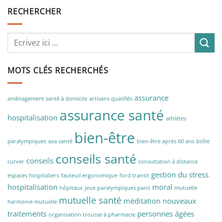
RECHERCHER
MOTS CLÉS RECHERCHÉS
assurance
aménagement santé à domicile
artisans qualifiés
assurance santé
hospitalisation
athlètes
bien-être
paralympiques
axa santé
bien-être après 60 ans
boîte
conseils santé
conseils
curver
consultation à distance
gestion du stress
espaces hospitaliers
fauteuil ergonomique
ford transit
hospitalisation
moral
hôpitaux
jeux paralympiques paris
mutuelle
mutuelle santé
méditation
nouveaux
harmonie mutuelle
traitements
personnes âgées
organisation trousse à pharmacie