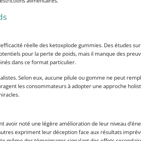
strictions alimentaires.
ds
s
efficacité réelle des ketoxplode gummies. Des études sur
otentiels pour la perte de poids, mais il manque des preu
inés dans ce format particulier.
réalistes. Selon eux, aucune pilule ou gomme ne peut remp
ncouragent les consommateurs à adopter une approche holis
iracles.
ent avoir noté une légère amélioration de leur niveau d’éne
autres expriment leur déception face aux résultats imprév
te même des témoignages signalant des effets secondaire