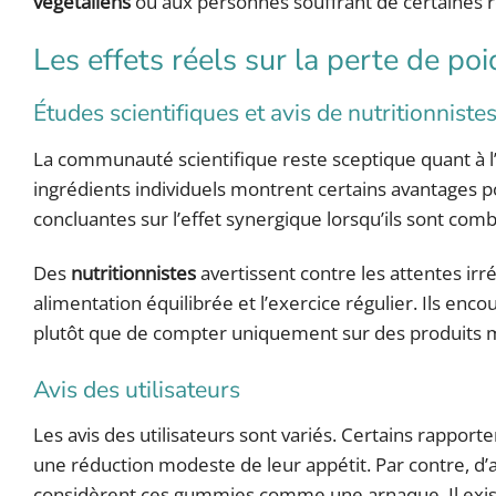
végétaliens
ou aux personnes souffrant de certaines re
Les effets réels sur la perte de poi
Études scientifiques et avis de nutritionniste
La communauté scientifique reste sceptique quant à l’
ingrédients individuels montrent certains avantages p
concluantes sur l’effet synergique lorsqu’ils sont comb
Des
nutritionnistes
avertissent contre les attentes ir
alimentation équilibrée et l’exercice régulier. Ils e
plutôt que de compter uniquement sur des produits m
Avis des utilisateurs
Les avis des utilisateurs sont variés. Certains rapport
une réduction modeste de leur appétit. Par contre, d’
considèrent ces gummies comme une arnaque. Il exis