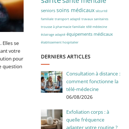
santé mentale
soins médicaux
seniors
sécurité
familiale
transport adapté
travaux sanitaires
trousse à pharmacie familiale
télé-médecine
équipements médicaux
éclairage adapté
 Elles se
établissement hospitalier
ant votre
DERNIERS ARTICLES
lution pour
e question
Consultation à distance :
comment fonctionne la
télé-médecine
06/08/2026
Exfoliation corps : à
quelle fréquence
adapter votre routine ?