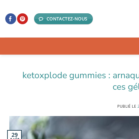
Passer
au
CONTACTEZ-NOUS
contenu
ketoxplode gummies : arnaque
ces gé
PUBLIÉ LE
29