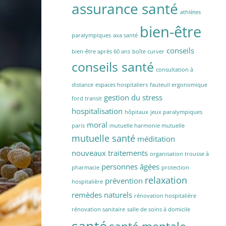
assurance santé
athlètes
bien-être
paralympiques
axa santé
conseils
bien-être après 60 ans
boîte curver
conseils santé
consultation à
distance
espaces hospitaliers
fauteuil ergonomique
gestion du stress
ford transit
hospitalisation
hôpitaux
jeux paralympiques
moral
paris
mutuelle harmonie mutuelle
mutuelle santé
méditation
nouveaux traitements
organisation trousse à
personnes âgées
pharmacie
protection
relaxation
prévention
hospitalière
remèdes naturels
rénovation hospitalière
rénovation sanitaire
salle de soins à domicile
santé